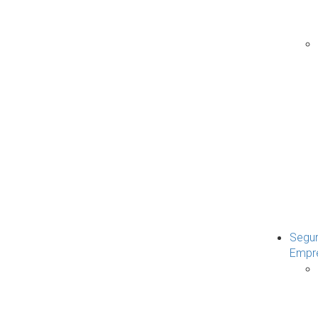
Segu
Empr