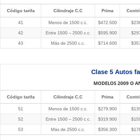
Código tarifa
Cilindraje C.C
Prima
Contr
41
Menos de 1500 c.c.
$472.500
$23
42
Entre 1500 – 2500 c.c.
$595.900
$29
43
Más de 2500 c.c.
$714.600
$35
Clase 5
Autos f
MODELOS 2009 O A
Código tarifa
Cilindraje C.C
Prima
Contr
51
Menos de 1500 c.c.
$279.900
$13
52
Entre 1500 – 2500 c.c.
$319.900
$15
53
Más de 2500 c.c.
$356.300
$17