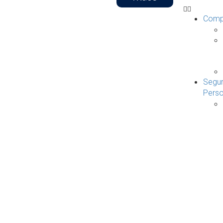
Comp
Segu
Pers