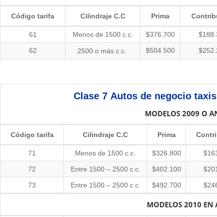
Código tarifa
Cilindraje C.C
Prima
Contrib
61
Menos de 1500 c.c.
$376.700
$188.
62
$504.500
$252.
2500
o más c.c.
Clase 7
Autos de negocio taxi
MODELOS 2009 O A
Código tarifa
Cilindraje C.C
Prima
Contr
71
Menos de 1500 c.c.
$326.800
$16
72
Entre 1500 – 2500 c.c.
$402.100
$20
73
Entre 1500 – 2500 c.c.
$492.700
$24
MODELOS 2010 EN 