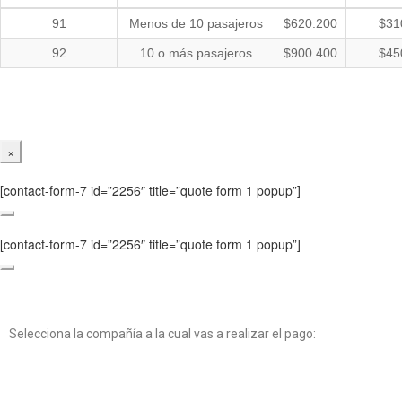
91
Menos de 10 pasajeros
$620.200
$31
92
10 o más pasajeros
$900.400
$45
×
[contact-form-7 id=”2256″ title=”quote form 1 popup”]
[contact-form-7 id=”2256″ title=”quote form 1 popup”]
Pagos virtuales
Selecciona la compañía a la cual vas a realizar el pago: