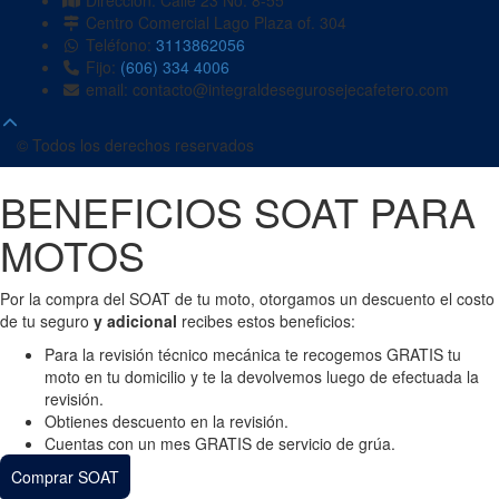
Dirección: Calle 23 No. 8-55
Centro Comercial Lago Plaza of. 304
Teléfono:
3113862056
Fijo:
(606) 334 4006
email: contacto@integraldesegurosejecafetero.com
© Todos los derechos reservados
BENEFICIOS SOAT PARA
MOTOS
Por la compra del SOAT de tu moto, otorgamos un descuento el costo
de tu seguro
y adicional
recibes estos beneficios:
Para la revisión técnico mecánica te recogemos GRATIS tu
moto en tu domicilio y te la devolvemos luego de efectuada la
revisión.
Obtienes descuento en la revisión.
Cuentas con un mes GRATIS de servicio de grúa.
Comprar SOAT