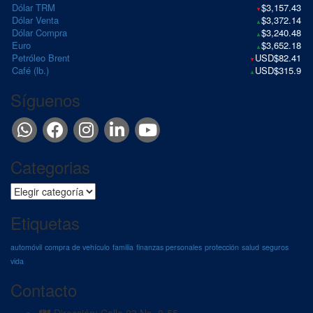
Dólar TRM
$3,157.43
▼
Dólar Venta
$3,372.14
▲
Dólar Compra
$3,240.48
▲
Euro
$3,652.18
▲
Petróleo Brent
USD$82.41
▼
Café (lb.)
USD$315.9
▲
Síguenos
Categorias
Etiquetas
automóvil
compra de vehículo
familia
finanzas personales
protección
salud
seguros
vida
Contacto