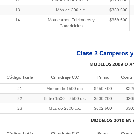
12
Entre 100 – 200 c.c.
$318.800
13
Más de 200 c.c.
$359.600
14
Motocarros, Tricimotos y
$359.600
Cuadriciclos
Clase 2
Camperos y
MODELOS 2009​ O A
Código tarifa
Cilindraje C.C
Prima
Contr
21
Menos de 1500 c.c.
$450.400
$22
22
Entre 1500 – 2500 c.c.
$530.200
$26
23
Más de 2500 c.c.
$602.500
$30
MODELOS 2010 EN 
Código tarifa
Cilindraje C.C
Prima
Contr