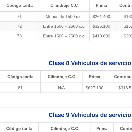
Código tarifa
Cilindraje C.C
Prima
Contr
71
Menos de 1500 c.c.
$261.400
$13
72
Entre 1500 – 2500 c.c.
$325.100
$16
73
Entre 1500 – 2500 c.c.
$419.800
$20
Clase 8
Vehículos de servici
Código tarifa
Cilindraje C.C
Prima
Contribu
81
N/A
$627.100
$313.5
Clase 9
Vehículos de servici
Código tarifa
Cilindraje C.C
Prima
Contr