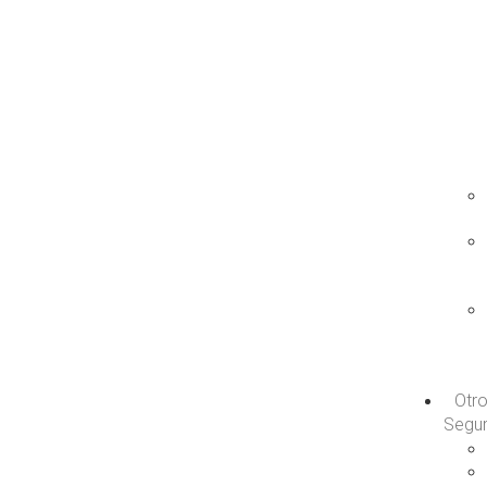
Otr
Segu