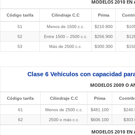
MODELOS 2010 EN 
Código tarifa
Cilindraje C.C
Prima
Contr
51
Menos de 1500 c.c.
$210.800
$10
52
Entre 1500 – 2500 c.c.
$256.900
$12
53
Más de 2500 c.c.
$300.300
$15
Clase 6
Vehículos con capacidad par
MODELOS 2009 O A
Código tarifa
Cilindraje C.C
Prima
Contrib
61
Menos de 2500 c.c.
$481.100
$240.
62
2500 o más c.c.
$606.100
$303.
MODELOS 2010 EN 