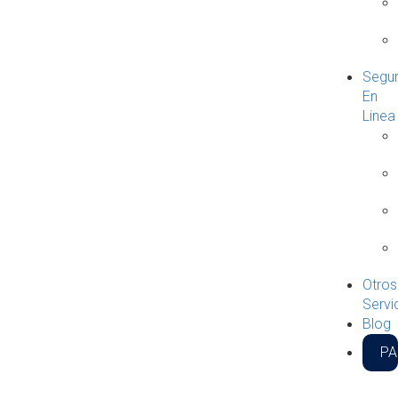
Segu
En
Linea
Otros
Servi
Blog
P