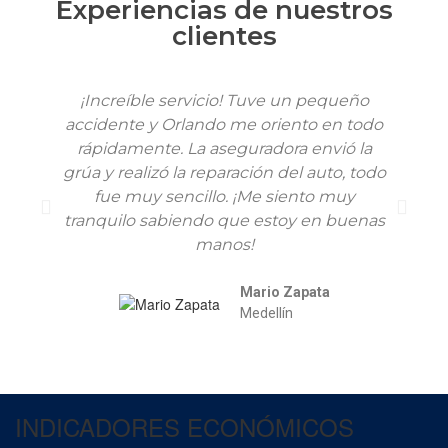
Experiencias de nuestros
clientes
¡Increíble servicio! Tuve un pequeño
D
accidente y Orlando me oriento en todo
rápidamente. La aseguradora envió la
grúa y realizó la reparación del auto, todo
fue muy sencillo. ¡Me siento muy
fu
tranquilo sabiendo que estoy en buenas
s
manos!
Mario Zapata
Medellín
INDICADORES ECONÓMICOS